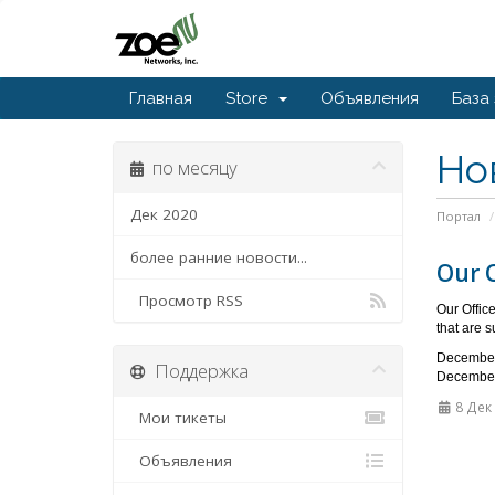
Главная
Store
Объявления
База
Но
по месяцу
Дек 2020
Портал
более ранние новости...
Our O
Просмотр RSS
Our Office
that are s
December
Поддержка
December 
8 Дек
Мои тикеты
Объявления