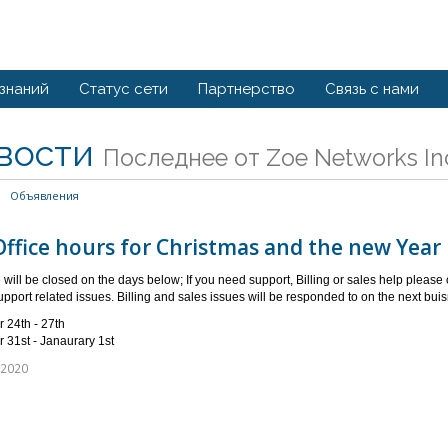
 знаний
Статус сети
Партнерство
Связь с нами
вости
Последнее от Zoe Networks In
Объявления
ffice hours for Christmas and the new Year
 will be closed on the days below; If you need support, Billing or sales help please
upport related issues. Billing and sales issues will be responded to on the next bui
 24th - 27th
31st - Janaurary 1st
 2020