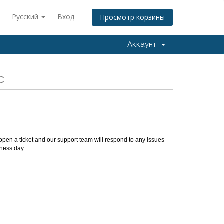
Русский
Вход
Просмотр корзины
Аккаунт
c
 open a ticket and our support team will respond to any issues
sness day.