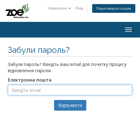
Українська
Вхід
Переглянути кошик
Togg
navig
Забули пароль?
Забули пароль? Введіть ваш email для початку процесу
відновлення пароля.
Електронна пошта
Відправити