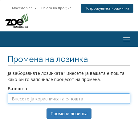
Macedonian
Најава на профил
Потрошувачка кошничка
Togg
navig
Промена на лозинка
Ја заборавивте лозинката? Внесете ја вашата е-пошта
како би го започнале процесот на промена.
Е-пошта
Промени лозинка