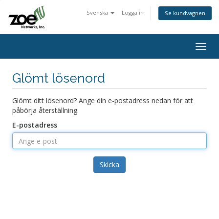
Svenska
Logga in
Se kundvagnen
Togg
navig
Glömt lösenord
Glömt ditt lösenord? Ange din e-postadress nedan för att
påbörja återställning.
E-postadress
Skicka