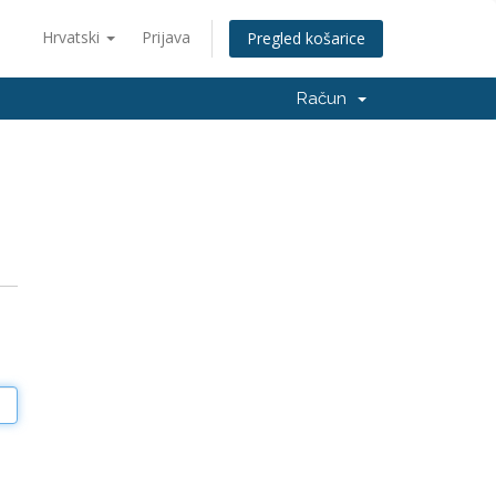
Hrvatski
Prijava
Pregled košarice
Račun