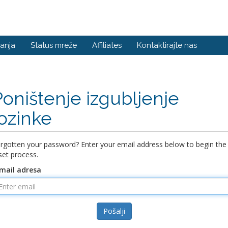
anja
Status mreže
Affiliates
Kontaktirajte nas
Poništenje izgubljenje
lozinke
rgotten your password? Enter your email address below to begin the
set process.
mail adresa
Pošalji