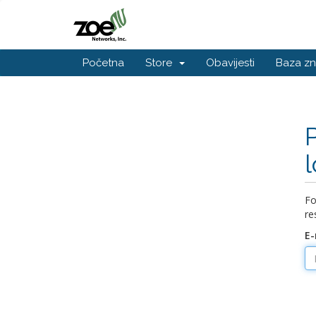
Početna
Store
Obavijesti
Baza zn
Fo
re
E-