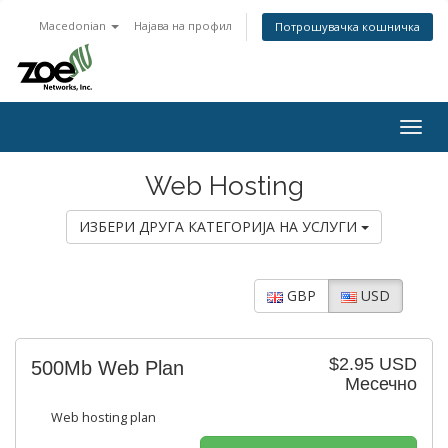
Macedonian
Најава на профил
Потрошувачка кошничка
Togg
navig
Web Hosting
ИЗБЕРИ ДРУГА КАТЕГОРИЈА НА УСЛУГИ
GBP
USD
$2.95 USD
500Mb Web Plan
Месечно
Web hosting plan