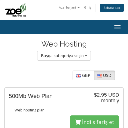
Azerbaijani
Giriş
Səbətə bax
Togg
navig
Web Hosting
Başqa kateqoriya seçin
GBP
USD
$2.95 USD
500Mb Web Plan
monthly
Web hosting plan
İndi sifariş et