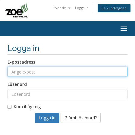
Svenska
Logga in
Se kundvagnen
Togg
navig
Logga in
E-postadress
Lösenord
Kom ihåg mig
Glömt lösenord?