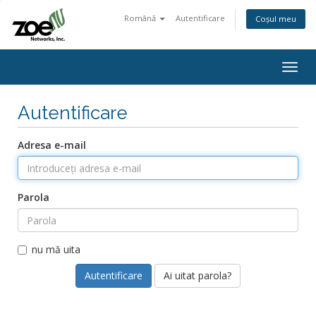
Română
Autentificare
Coșul meu
Togg
navig
Autentificare
Adresa e-mail
Parola
nu mă uita
Ai uitat parola?