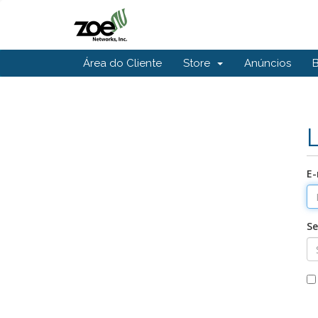
Área do Cliente
Store
Anúncios
E-
S