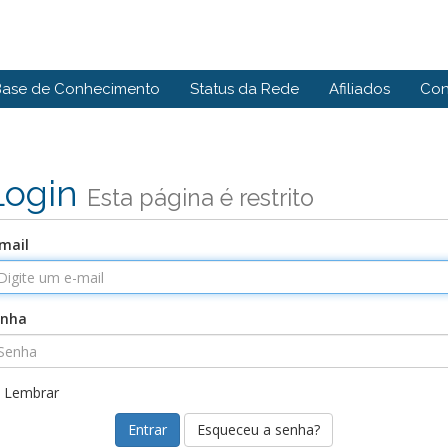
Base de Conhecimento
Status da Rede
Afiliados
Con
Login
Esta página é restrito
mail
enha
Lembrar
Esqueceu a senha?