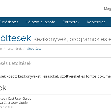
Mag
Tudásbázis
Hálózat állapota
Partnerek
Kapcsolat
töltések
Kézikönyvek, programok és e
pu
Letöltések
ShoutCast
ések között kézikönyveket, leírásokat, szoftvereket és fontos dokume
ok
tova Cast User Guide
va Cast User Guide
ret: 250 kB