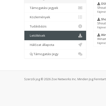
DSP
Támogatási jegyek
Shoutc
Fájlmé
Közlemények
Sho
Shoutc
Tudásbázis
Fájlmé
Wina
Letöltések
Winamp
Fájlmé
Hálózat állapota
Új Támogatási Jegy
Szerzői jog © 2026 Zoe Networks Inc. Minden Jog Fenntart