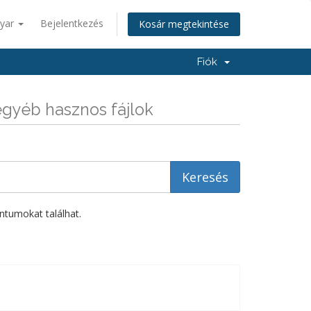
yar
Bejelentkezés
Kosár megtekintése
Fiók
gyéb hasznos fájlok
ntumokat találhat.