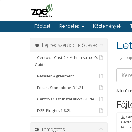
Főoldal
Rendelés
Közlemények
Le
Legnépszerűbb letöltések
Centova Cast 2.x Administrator's
Ügyfélka
Guide
Reseller Agreement
Edcast Standalone 3.1.21
A letölt
CentovaCast Installation Guide
Fájl
DSP Plugin v1.8.2b
Cen
Cento
Fájlmé
Támogatás