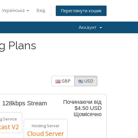
Українська
Вхід
Переглянути кошик
Аккаунт
g Plans
GBP
USD
Починаючи від
- 128kbps Stream
$4.50 USD
Щомісячно
g Service
ast V2
Hosting Server
Cloud Server