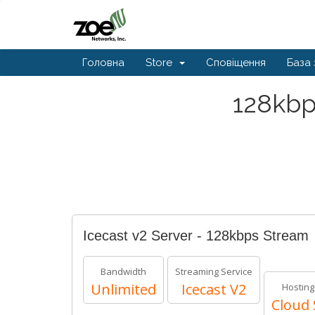
Головна
Store
Сповіщення
База 
128kbp
Icecast v2 Server - 128kbps Stream
Bandwidth
Streaming Service
Unlimited
Icecast V2
Hosting
Cloud 