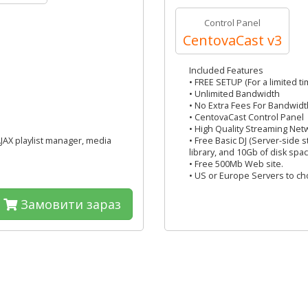
Control Panel
CentovaCast v3
Included Features
• FREE SETUP (For a limited ti
• Unlimited Bandwidth
• No Extra Fees For Bandwidt
• CentovaCast Control Panel
• High Quality Streaming Net
AJAX playlist manager, media
• Free Basic DJ (Server-side 
library, and 10Gb of disk spac
• Free 500Mb Web site.
• US or Europe Servers to c
Замовити зараз