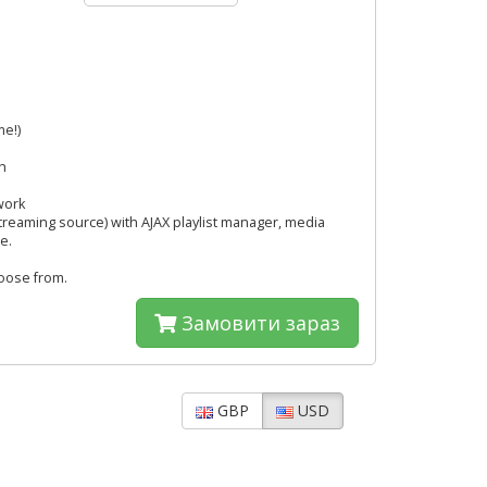
me!)
h
work
streaming source) with AJAX playlist manager, media
e.
hoose from.
Замовити зараз
GBP
USD