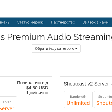
знань
Статус мережі
Партнерство
Зв'язок з нами
s Premium Audio Streamin
Обрати іншу категорію
Починаючи від
Shoutcast v2 Server 
$4.50 USD
Щомісячно
Bandwidth
Streamin
Unlimited
Shoutc
 Server
Server