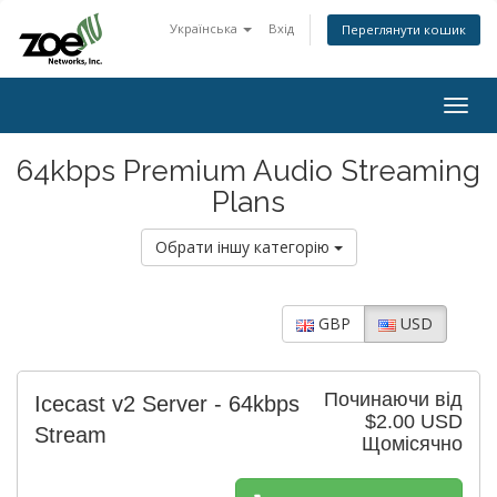
Українська
Вхід
Переглянути кошик
Togg
navig
64kbps Premium Audio Streaming
Plans
Обрати іншу категорію
GBP
USD
Починаючи від
Icecast v2 Server - 64kbps
$2.00 USD
Stream
Щомісячно