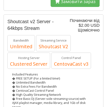
Замовити зараз
Починаючи від
Shoutcast v2 Server -
$2.00 USD
64kbps Stream
Щомісячно
Bandwidth
Streaming Service
Unlimited
Shoutcast V2
Hosting Server
Control Panel
Clustered Server
CentovaCast v3
Included Features
� FREE SETUP (For a limited time!)
� Unlimited Bandwidth
� No Extra Fees For Bandwidth
� CentovaCast Control Panel
� High Quality Streaming Network
� Free Basic DJ (Server-side streaming source) with
AJAX playlist manager, media library, and 1Gb of disk
space.