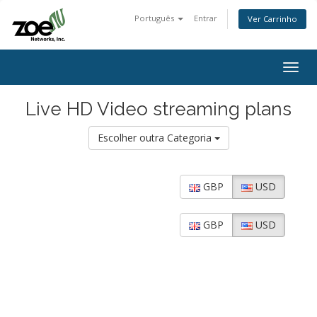
Português
Entrar
Ver Carrinho
Togg
navig
Live HD Video streaming plans
Escolher outra Categoria
GBP
USD
GBP
USD