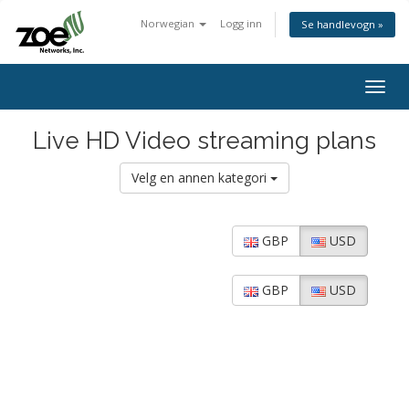
Norwegian
Logg inn
Se handlevogn »
Togg
navig
Live HD Video streaming plans
Velg en annen kategori
GBP
USD
GBP
USD