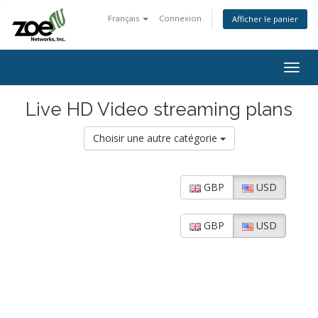
Français
Connexion
Afficher le panier
Togg
navig
Live HD Video streaming plans
Choisir une autre catégorie
GBP
USD
GBP
USD