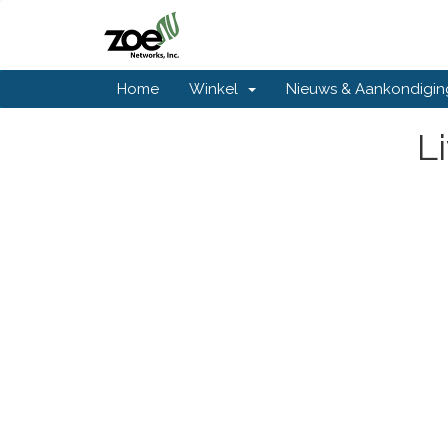
Home
Winkel
Nieuws & Aankondigi
L