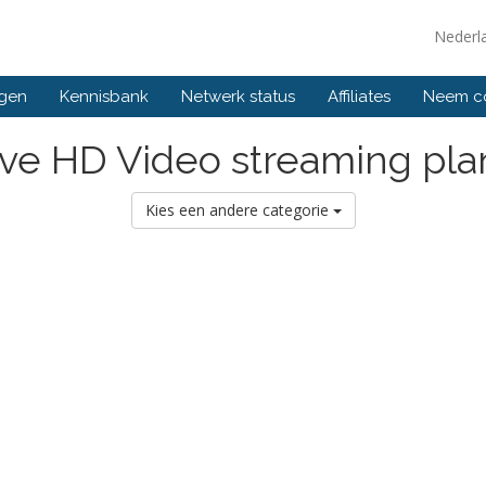
Nederl
ngen
Kennisbank
Netwerk status
Affiliates
Neem co
ive HD Video streaming pla
Kies een andere categorie