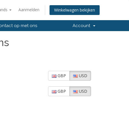
ands
Aanmelden
Winkelwagen bekijken
ntact op met ons
Account
ns
GBP
USD
GBP
USD