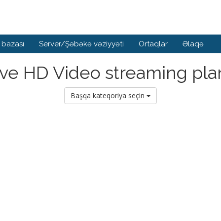
 bazası
Server/Şəbəkə vəziyyəti
Ortaqlar
Əlaqə
ive HD Video streaming pla
Başqa kateqoriya seçin