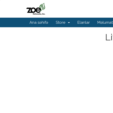
Ana səhifə
Store
Elanlar
Məlumat
L