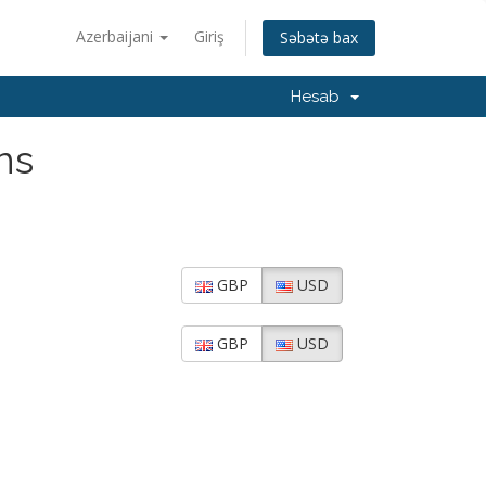
Azerbaijani
Giriş
Səbətə bax
Hesab
ns
GBP
USD
GBP
USD