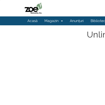
Acasă
Magazin
Anunțuri
Bibliote
Unli