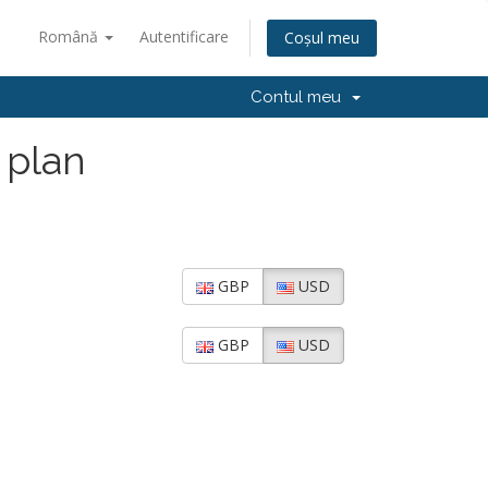
Română
Autentificare
Coșul meu
Contul meu
 plan
GBP
USD
GBP
USD