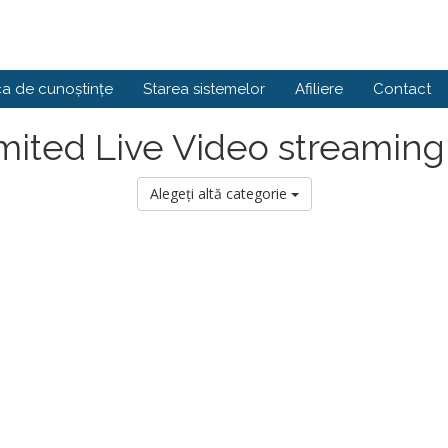
ca de cunoștințe
Starea sistemelor
Afiliere
Contact
mited Live Video streaming
Alegeți altă categorie