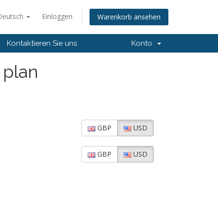
Deutsch
Einloggen
Warenkorb ansehen
Kontaktieren Sie uns
Konto
 plan
GBP
USD
GBP
USD