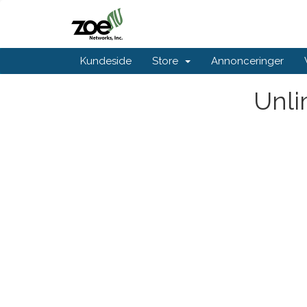
Kundeside
Store
Annonceringer
Unli