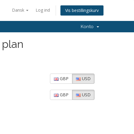
Dansk
Log ind
Vis bestillingskurv
Konto
 plan
GBP
USD
GBP
USD