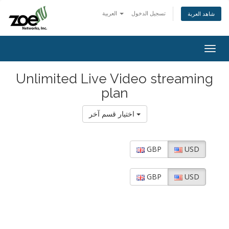
تسجيل الدخول
العربية
شاهد العربة
Togg
navig
Unlimited Live Video streaming
plan
اختيار قسم آخر
GBP
USD
GBP
USD