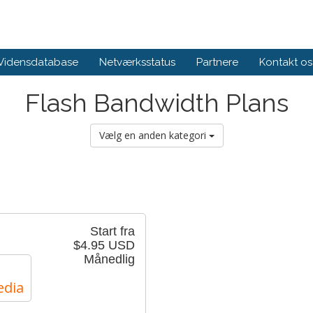
Vidensdatabase
Netværksstatus
Partnere
Kontakt os
Flash Bandwidth Plans
Vælg en anden kategori
Start fra
$4.95 USD
Månedlig
edia