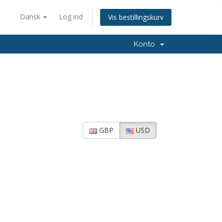
Dansk
Log ind
Vis bestillingskurv
Konto
GBP
USD