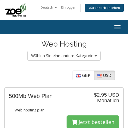
Deutsch
Einloggen
Warenkorb ansehen
Togg
navig
Web Hosting
Wählen Sie eine andere Kategorie
GBP
USD
$2.95 USD
500Mb Web Plan
Monatlich
Web hosting plan
Jetzt bestellen