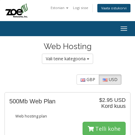
Estonian
Logi sisse
Vaata ostukorvi
Togg
navig
Web Hosting
Vali teine kategooria
GBP
USD
$2.95 USD
500Mb Web Plan
Kord kuus
Web hosting plan
Telli kohe