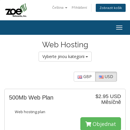
Čeština
Přihlášení
Zobrazit košík
Togg
navig
Web Hosting
Vyberte jinou kategorii
GBP
USD
$2.95 USD
500Mb Web Plan
Měsíčně
Web hosting plan
Objednat