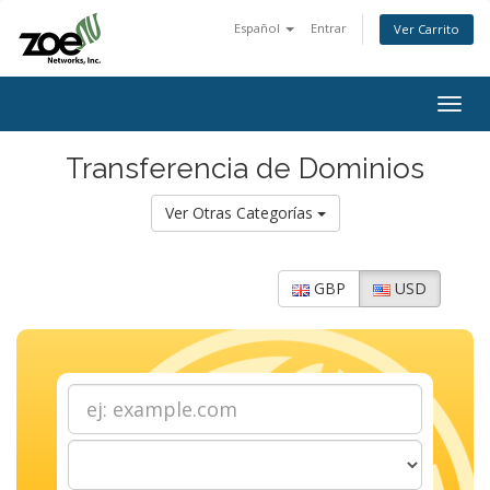
Español
Entrar
Ver Carrito
Togg
navig
Transferencia de Dominios
Ver Otras Categorías
GBP
USD