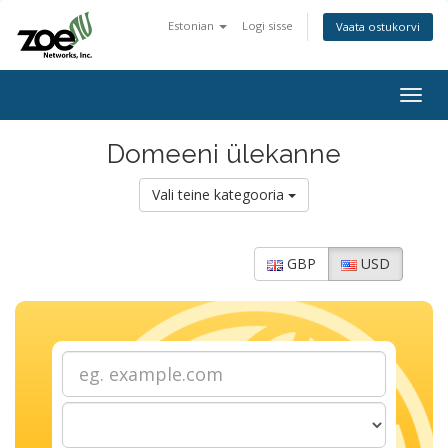
Estonian
Logi sisse
Vaata ostukorvi
Togg
navig
Domeeni ülekanne
Vali teine kategooria
GBP
USD