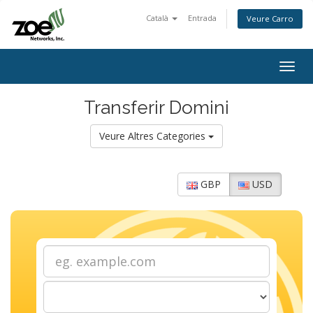
Català
Entrada
Veure Carro
Togg
navig
Transferir Domini
Veure Altres Categories
GBP
USD