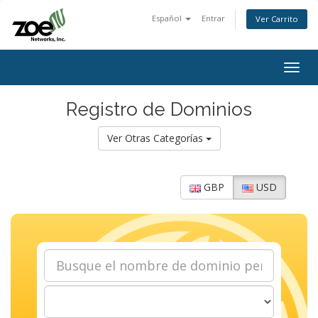
Español
Entrar
Ver Carrito
Togg
navig
Registro de Dominios
Ver Otras Categorías
GBP
USD