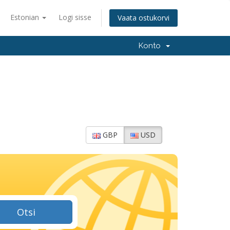
Estonian
Logi sisse
Vaata ostukorvi
Konto
GBP
USD
Otsi