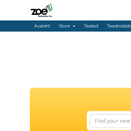
Avaleht
Store
Teated
Teadmiste