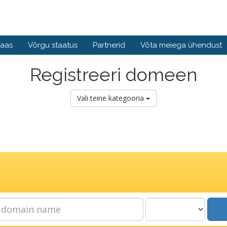
baas
Võrgu staatus
Partnerid
Võta meiega ühendust
Registreeri domeen
Vali teine kategooria