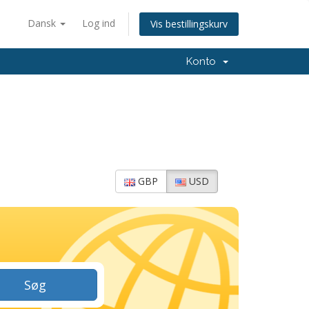
Dansk
Log ind
Vis bestillingskurv
Konto
GBP
USD
Søg