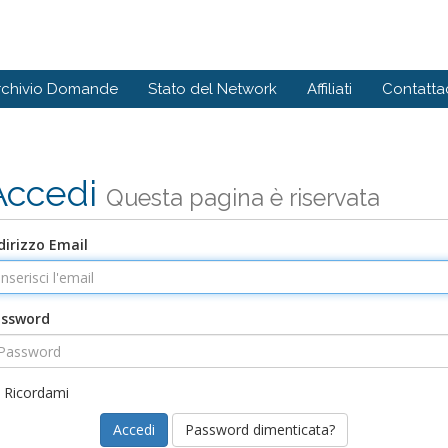
rchivio Domande
Stato del Network
Affiliati
Contattac
Accedi
Questa pagina è riservata
dirizzo Email
assword
Ricordami
Password dimenticata?