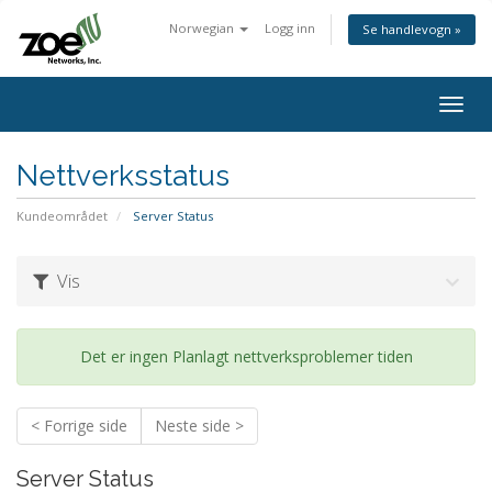
Norwegian
Logg inn
Se handlevogn »
Togg
navig
Nettverksstatus
Kundeområdet
Server Status
Vis
Det er ingen Planlagt nettverksproblemer tiden
< Forrige side
Neste side >
Server Status